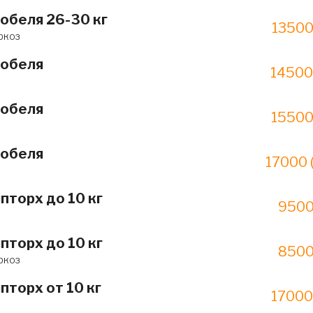
обеля 26-30 кг
13500
ркоз
кобеля
14500
кобеля
15500
кобеля
17000 
пторх до 10 кг
9500
пторх до 10 кг
8500
ркоз
пторх от 10 кг
17000