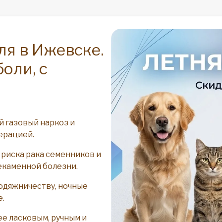
ля в Ижевске.
боли, с
 газовый наркоз и
ерацией.
риска рака семенников и
екаменной болезни.
родяжничеству, ночные
е.
ее ласковым, ручным и