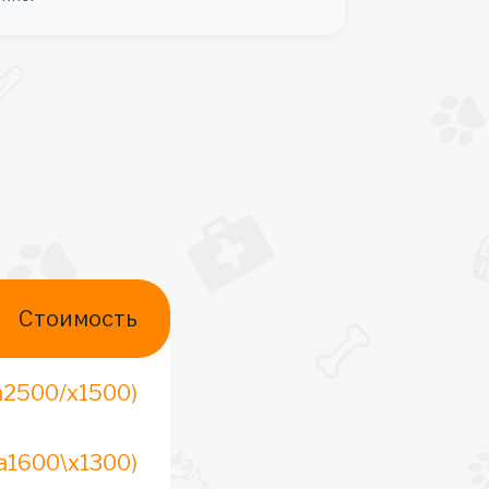
Стоимость
а2500/х1500)
а1600\х1300)