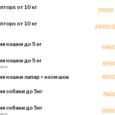
пторх от 10 кг
19000 
пторх от 10 кг
23000 (
я кошки до 5 кг
6400
я кошки до 5 кг
4900
ркоз
я кошки лапар + косм шов
8500
я собаки до 5кг
7800
я собаки до 5кг
6900
ркоз