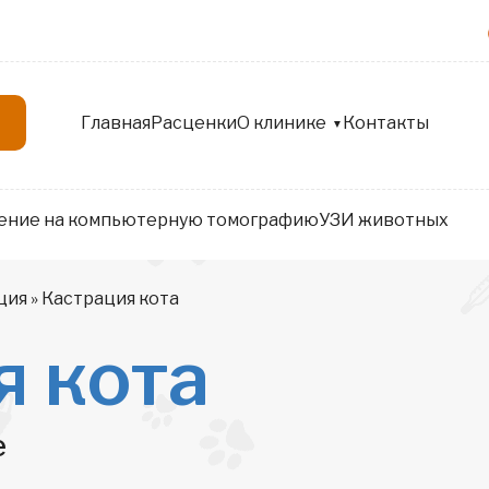
Главная
Расценки
О клинике
Контакты
ение на компьютерную томографию
УЗИ животных
ция
»
Кастрация кота
я кота
е