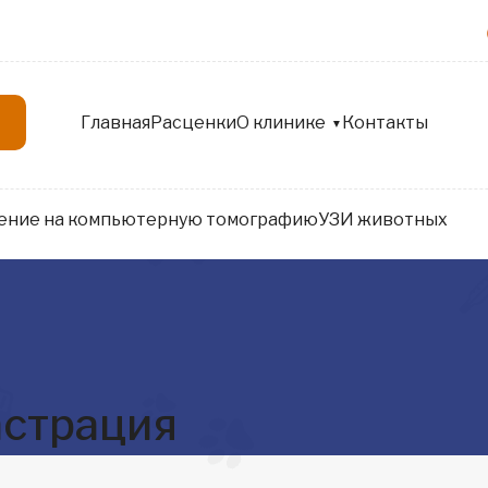
Главная
Расценки
О клинике
Контакты
ение на компьютерную томографию
УЗИ животных
астрация