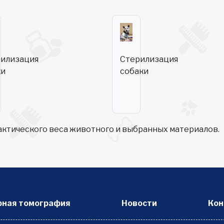
илизация
Стерилизация
ки
собаки
актического веса животного и выбранных материалов.
ная томография
Новости
Кон